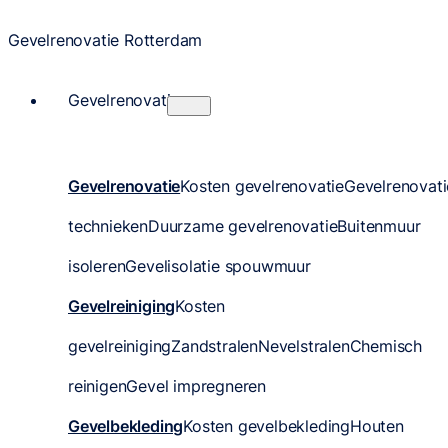
Gevelrenovatie Rotterdam
Gevelrenovatie
Gevelrenovatie
Kosten gevelrenovatie
Gevelrenovati
technieken
Duurzame gevelrenovatie
Buitenmuur
isoleren
Gevelisolatie spouwmuur
Gevelreiniging
Kosten
gevelreiniging
Zandstralen
Nevelstralen
Chemisch
reinigen
Gevel impregneren
Gevelbekleding
Kosten gevelbekleding
Houten