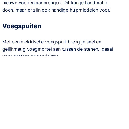
nieuwe voegen aanbrengen. Dit kun je handmatig
doen, maar er zijn ook handige hulpmiddelen voor.
Voegspuiten
Met een elektrische voegspuit breng je snel en
gelijkmatig voegmortel aan tussen de stenen. Ideaal
voor grotere oppervlaktes.
Speciemolen of menger
Om voegmortel goed te mengen, gebruik je een
elektrische mortelmixer of speciemolen. Hiermee krijg
je een glad mengsel dat goed hecht.
Voegborden en voegspijkers