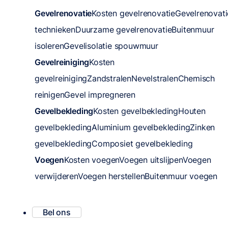
Gevelrenovatie
Kosten gevelrenovatie
Gevelrenovati
technieken
Duurzame gevelrenovatie
Buitenmuur
isoleren
Gevelisolatie spouwmuur
Gevelreiniging
Kosten
gevelreiniging
Zandstralen
Nevelstralen
Chemisch
reinigen
Gevel impregneren
Gevelbekleding
Kosten gevelbekleding
Houten
gevelbekleding
Aluminium gevelbekleding
Zinken
gevelbekleding
Composiet gevelbekleding
Voegen
Kosten voegen
Voegen uitslijpen
Voegen
verwijderen
Voegen herstellen
Buitenmuur voegen
Bel ons