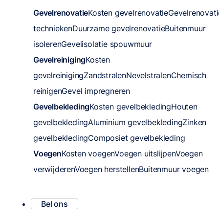
Gevelrenovatie
Kosten gevelrenovatie
Gevelrenovati
technieken
Duurzame gevelrenovatie
Buitenmuur
isoleren
Gevelisolatie spouwmuur
Gevelreiniging
Kosten
gevelreiniging
Zandstralen
Nevelstralen
Chemisch
reinigen
Gevel impregneren
Gevelbekleding
Kosten gevelbekleding
Houten
gevelbekleding
Aluminium gevelbekleding
Zinken
gevelbekleding
Composiet gevelbekleding
Voegen
Kosten voegen
Voegen uitslijpen
Voegen
verwijderen
Voegen herstellen
Buitenmuur voegen
Bel ons