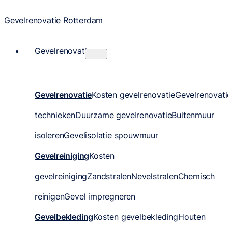
Gevelrenovatie Rotterdam
Gevelrenovatie
Gevelrenovatie
Kosten gevelrenovatie
Gevelrenovati
technieken
Duurzame gevelrenovatie
Buitenmuur
isoleren
Gevelisolatie spouwmuur
Gevelreiniging
Kosten
gevelreiniging
Zandstralen
Nevelstralen
Chemisch
reinigen
Gevel impregneren
Gevelbekleding
Kosten gevelbekleding
Houten