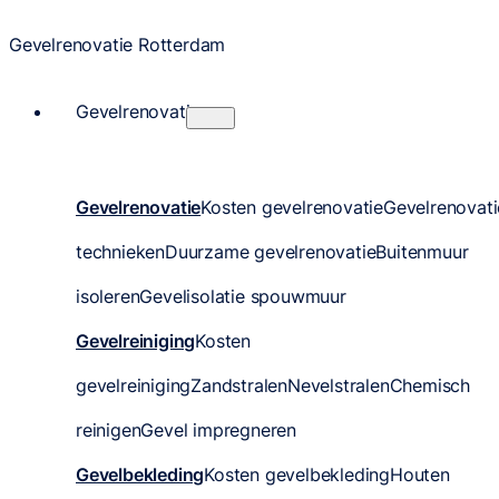
Gevelrenovatie Rotterdam
Gevelrenovatie
Gevelrenovatie
Kosten gevelrenovatie
Gevelrenovati
technieken
Duurzame gevelrenovatie
Buitenmuur
isoleren
Gevelisolatie spouwmuur
Gevelreiniging
Kosten
gevelreiniging
Zandstralen
Nevelstralen
Chemisch
reinigen
Gevel impregneren
Gevelbekleding
Kosten gevelbekleding
Houten