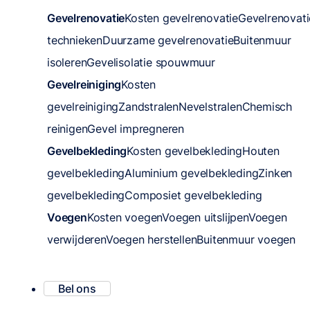
Gevelrenovatie
Kosten gevelrenovatie
Gevelrenovati
technieken
Duurzame gevelrenovatie
Buitenmuur
isoleren
Gevelisolatie spouwmuur
Gevelreiniging
Kosten
gevelreiniging
Zandstralen
Nevelstralen
Chemisch
reinigen
Gevel impregneren
Gevelbekleding
Kosten gevelbekleding
Houten
gevelbekleding
Aluminium gevelbekleding
Zinken
gevelbekleding
Composiet gevelbekleding
Voegen
Kosten voegen
Voegen uitslijpen
Voegen
verwijderen
Voegen herstellen
Buitenmuur voegen
Bel ons