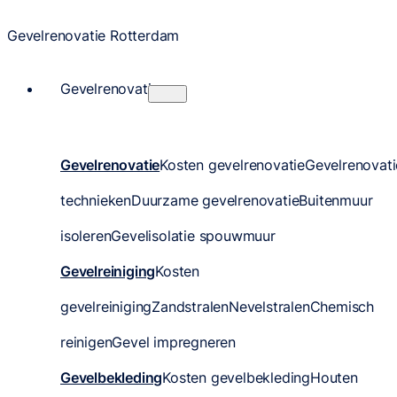
Gevelrenovatie Rotterdam
Gevelrenovatie
Gevelrenovatie
Kosten gevelrenovatie
Gevelrenovati
technieken
Duurzame gevelrenovatie
Buitenmuur
isoleren
Gevelisolatie spouwmuur
Gevelreiniging
Kosten
gevelreiniging
Zandstralen
Nevelstralen
Chemisch
reinigen
Gevel impregneren
Gevelbekleding
Kosten gevelbekleding
Houten