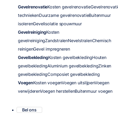
Gevelrenovatie
Kosten gevelrenovatie
Gevelrenovati
technieken
Duurzame gevelrenovatie
Buitenmuur
isoleren
Gevelisolatie spouwmuur
Gevelreiniging
Kosten
gevelreiniging
Zandstralen
Nevelstralen
Chemisch
reinigen
Gevel impregneren
Gevelbekleding
Kosten gevelbekleding
Houten
gevelbekleding
Aluminium gevelbekleding
Zinken
gevelbekleding
Composiet gevelbekleding
Voegen
Kosten voegen
Voegen uitslijpen
Voegen
verwijderen
Voegen herstellen
Buitenmuur voegen
Bel ons