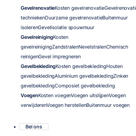
Gevelrenovatie
Kosten gevelrenovatie
Gevelrenovati
technieken
Duurzame gevelrenovatie
Buitenmuur
isoleren
Gevelisolatie spouwmuur
Gevelreiniging
Kosten
gevelreiniging
Zandstralen
Nevelstralen
Chemisch
reinigen
Gevel impregneren
Gevelbekleding
Kosten gevelbekleding
Houten
gevelbekleding
Aluminium gevelbekleding
Zinken
gevelbekleding
Composiet gevelbekleding
Voegen
Kosten voegen
Voegen uitslijpen
Voegen
verwijderen
Voegen herstellen
Buitenmuur voegen
Bel ons