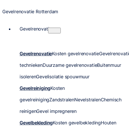
Gevelrenovatie Rotterdam
Gevelrenovatie
Gevelrenovatie
Kosten gevelrenovatie
Gevelrenovati
technieken
Duurzame gevelrenovatie
Buitenmuur
isoleren
Gevelisolatie spouwmuur
Gevelreiniging
Kosten
gevelreiniging
Zandstralen
Nevelstralen
Chemisch
reinigen
Gevel impregneren
Gevelbekleding
Kosten gevelbekleding
Houten